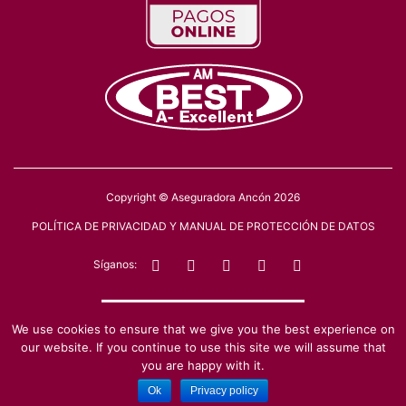
Copyright © Aseguradora Ancón 2026
POLÍTICA DE PRIVACIDAD Y MANUAL DE PROTECCIÓN DE DATOS
Síganos:
———————
We use cookies to ensure that we give you the best experience on
Regulado y Supervisado por la Superintendencia de Seguros y Reaseguros
de Panamá
our website. If you continue to use this site we will assume that
you are happy with it.
Ok
Privacy policy